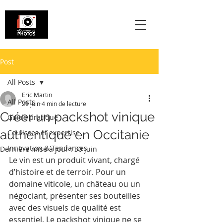
Post
All Posts
Eric Martin
All Posts
26 juin
4 min de lecture
Créer un packshot vinique
Guide pratique
authentique en Occitanie
Coulisses et expertise
Innovation & Tendances
Dernière mise à jour :
30 juin
Le vin est un produit vivant, chargé 
d’histoire et de terroir. Pour un 
domaine viticole, un château ou un 
négociant, présenter ses bouteilles 
avec des visuels de qualité est 
essentiel. Le packshot vinique ne se 